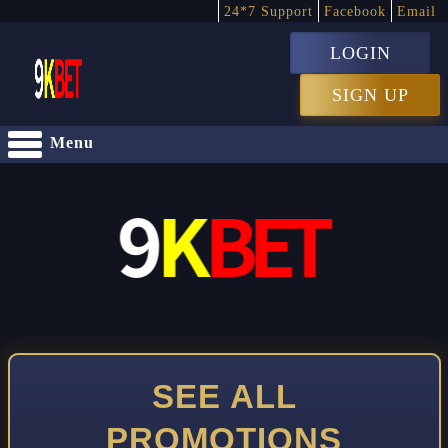
24*7 Support
Facebook
Email
LOGIN
SIGN UP
Menu
SEE ALL
PROMOTIONS