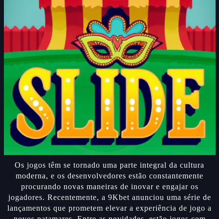
Os jogos têm se tornado uma parte integral da cultura
moderna, e os desenvolvedores estão constantemente
procurando novas maneiras de inovar e engajar os
jogadores. Recentemente, a 9Kbet anunciou uma série de
lançamentos que prometem elevar a experiência de jogo a
novos patamares. Entre as novidades, estão jogos com