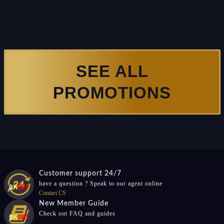
SEE ALL
PROMOTIONS
Customer support 24/7
have a question ? Speak to our agent online
Contact CS
New Member Guide
Check out FAQ and guides