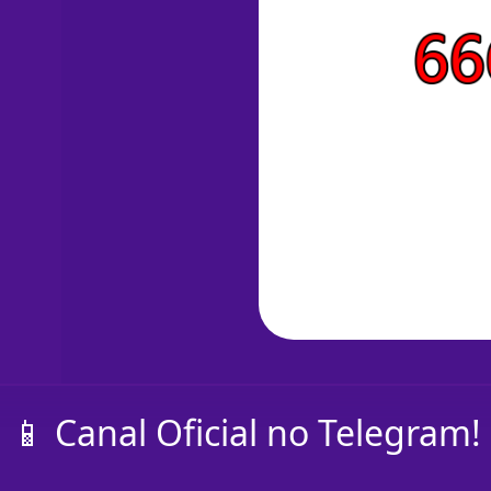
📱 Canal Oficial no Telegram!