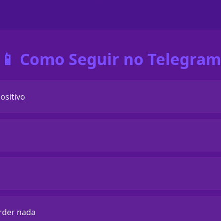
📱 Como Seguir no Telegram
ositivo
erder nada