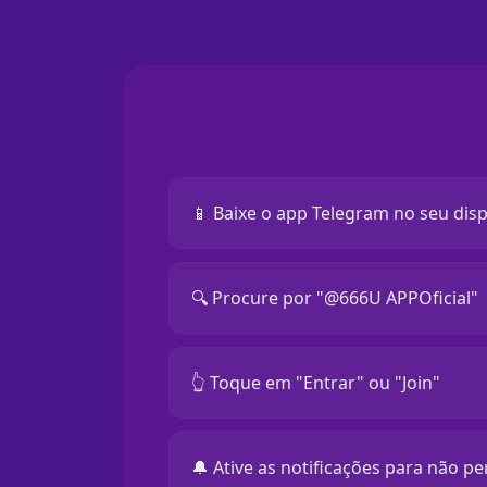
📱 Baixe o app Telegram no seu disp
🔍 Procure por "@666U APPOficial"
👆 Toque em "Entrar" ou "Join"
🔔 Ative as notificações para não p