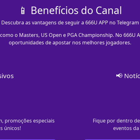
📱 Benefícios do Canal
Descubra as vantagens de seguir a 666U APP no Telegram
como o Masters, US Open e PGA Championship. No 666U APP
oportunidades de apostar nos melhores jogadores.
sivos
📢 Notí
m, promoções especiais
Fique por dentro d
s únicos!
eventos da