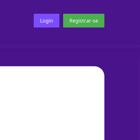
Login
Registrar-se