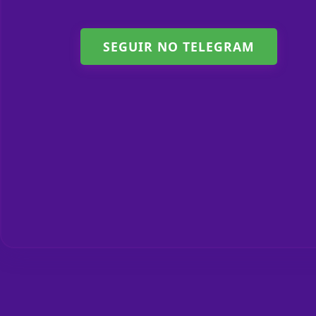
SEGUIR NO TELEGRAM