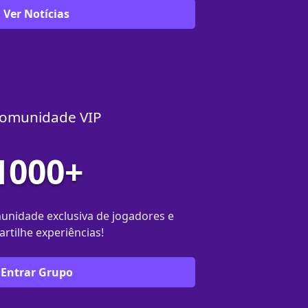
Ver Notícias
Comunidade VIP
1000+
unidade exclusiva de jogadores e
rtilhe experiências!
Entrar Grupo