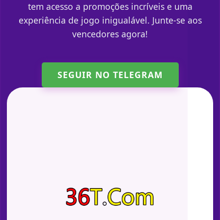
tem acesso a promoções incríveis e uma
experiência de jogo inigualável. Junte-se aos
vencedores agora!
SEGUIR NO TELEGRAM