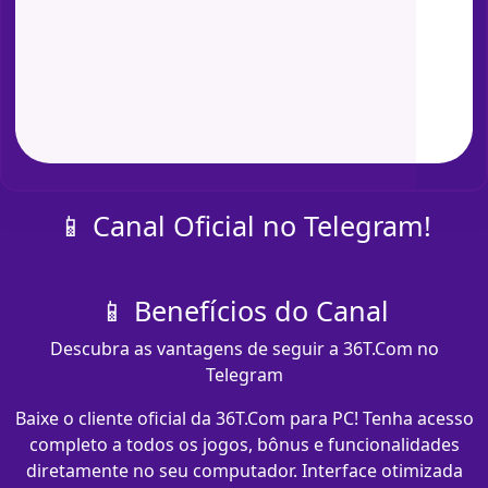
📱 Canal Oficial no Telegram!
📱 Benefícios do Canal
Descubra as vantagens de seguir a 36T.Com no
Telegram
Baixe o cliente oficial da 36T.Com para PC! Tenha acesso
completo a todos os jogos, bônus e funcionalidades
diretamente no seu computador. Interface otimizada