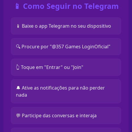
📱 Como Seguir no Telegram
📱 Baixe o app Telegram no seu dispositivo
🔍 Procure por "@357 Games LoginOficial"
👆 Toque em "Entrar" ou "Join"
🔔 Ative as notificações para não perder
nada
💬 Participe das conversas e interaja