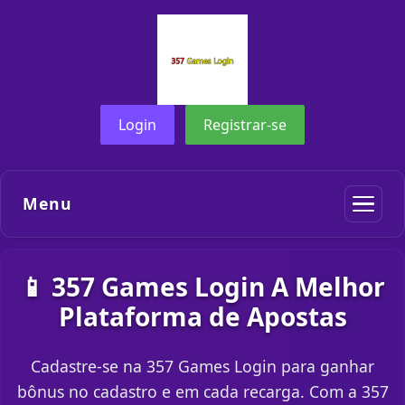
Login
Registrar-se
Menu
📱 357 Games Login A Melhor
Plataforma de Apostas
Cadastre-se na 357 Games Login para ganhar
bônus no cadastro e em cada recarga. Com a 357