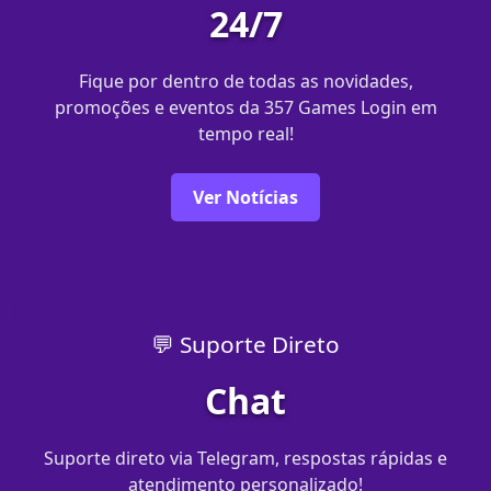
24/7
Fique por dentro de todas as novidades,
promoções e eventos da 357 Games Login em
tempo real!
Ver Notícias
💬 Suporte Direto
Chat
Suporte direto via Telegram, respostas rápidas e
atendimento personalizado!