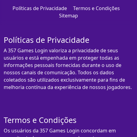
Políticas de Privacidade
Termos e Condições
Sitemap
Políticas de Privacidade
A 357 Games Login valoriza a privacidade de seus
usuários e está empenhada em proteger todas as
informações pessoais fornecidas durante o uso de
nossos canais de comunicação. Todos os dados
coletados são utilizados exclusivamente para fins de
melhoria contínua da experiência de nossos jogadores.
Termos e Condições
Os usuários da 357 Games Login concordam em