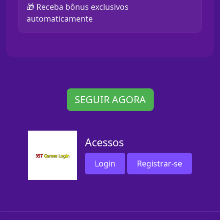
🎁 Receba bônus exclusivos
automaticamente
SEGUIR AGORA
Acessos
Login
Registrar-se