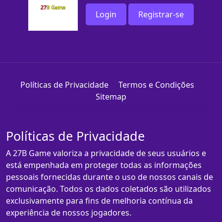
Login
Registrar-se
Políticas de Privacidade
Termos e Condições
Sitemap
Políticas de Privacidade
A 27B Game valoriza a privacidade de seus usuários e
está empenhada em proteger todas as informações
pessoais fornecidas durante o uso de nossos canais de
comunicação. Todos os dados coletados são utilizados
exclusivamente para fins de melhoria contínua da
experiência de nossos jogadores.