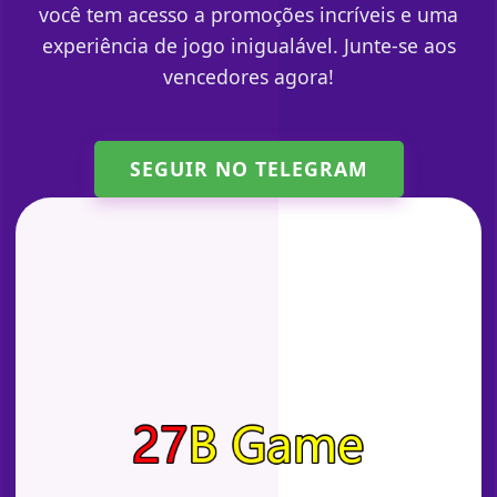
você tem acesso a promoções incríveis e uma
experiência de jogo inigualável. Junte-se aos
vencedores agora!
SEGUIR NO TELEGRAM