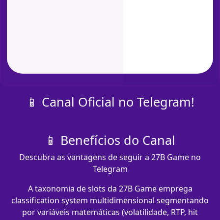
📱 Canal Oficial no Telegram!
📱 Benefícios do Canal
Descubra as vantagens de seguir a 27B Game no
Telegram
A taxonomia de slots da 27B Game emprega
classification system multidimensional segmentando
por variáveis matemáticas (volatilidade, RTP, hit