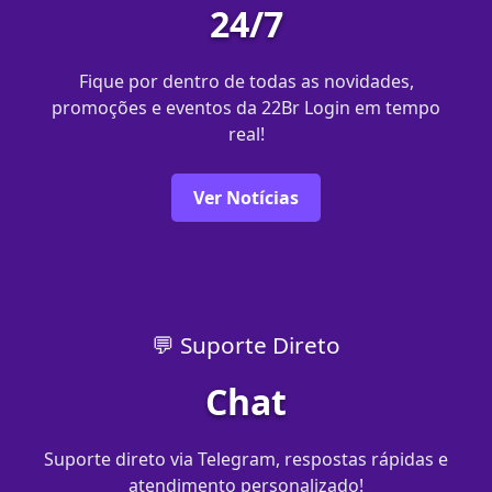
24/7
Fique por dentro de todas as novidades,
promoções e eventos da 22Br Login em tempo
real!
Ver Notícias
💬 Suporte Direto
Chat
Suporte direto via Telegram, respostas rápidas e
atendimento personalizado!