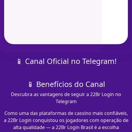
📱 Canal Oficial no Telegram!
📱 Benefícios do Canal
Descubra as vantagens de seguir a 22Br Login no
Telegram
Como uma das plataformas de cassino mais confiáveis,
a 22Br Login conquistou os jogadores com operação de
alta qualidade — a 22Br Login Brasil é a escolha